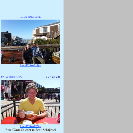
11.04.2013 17:40
frisco2013ww218.jpg
12.04.2013 13:22
frisco2013ww222.jpg
Eine
Clam Cowder
in Brot-Sch�ssel