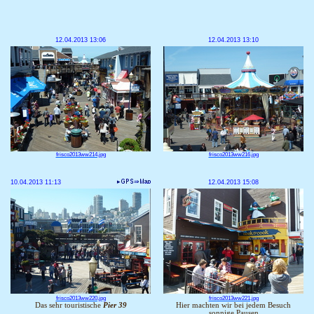
12.04.2013 13:06
12.04.2013 13:10
frisco2013ww214.jpg
frisco2013ww216.jpg
10.04.2013 11:13
12.04.2013 15:08
frisco2013ww220.jpg
frisco2013ww221.jpg
Das sehr touristische
Pier 39
Hier machten wir bei jedem Besuch
sonnige Pausen