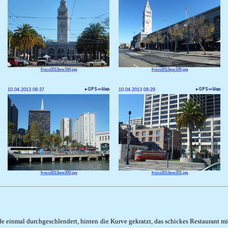
frisco2013ww194.jpg
frisco2013ww195.jpg
10.04.2013 09:37
10.04.2013 09:29
frisco2013ww200.jpg
frisco2013ww201.jpg
de einmal durchgeschlendert, hinten die Kurve gekratzt, das schickes Restaurant 