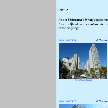
Pier 2
An der
Fishermen's Wharf
angekomme
Anschlie�end an der
Embarcadero
Pause eingelegt.
10.04.2013 09:26
frisco2013ww182.jpg
10.04.2013 09:57