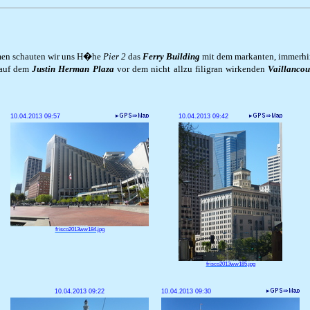
n schauten wir uns H�he
Pier 2
das
Ferry Building
mit dem markanten, immerhi
auf dem
Justin Herman Plaza
vor dem nicht allzu filigran wirkenden
Vaillancou
10.04.2013 09:57
10.04.2013 09:42
frisco2013ww184.jpg
frisco2013ww185.jpg
10.04.2013 09:22
10.04.2013 09:30