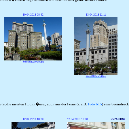
10.04.2013 08:42
13.04.2013 11:11
frisco2013ww147.jpg
frisco2013ww149.jpg
rt's, die meisten Hochh�user, auch aus der Ferne (s. z.B.
Foto 615
) eine beeindruc
12.04.2013 10:29
12.04.2013 10:08