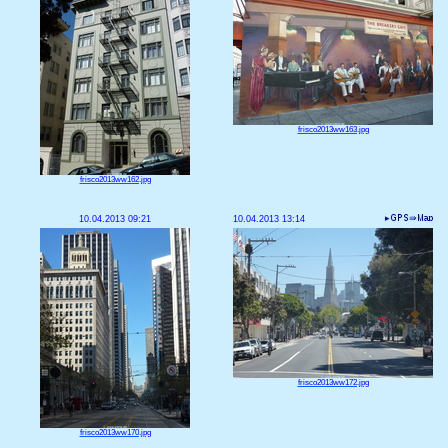
frisco2013ww163.jpg
frisco2013ww162.jpg
10.04.2013 09:21
10.04.2013 13:14
frisco2013ww172.jpg
frisco2013ww170.jpg