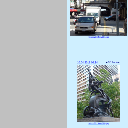
frisco2013ww161.jpg
10.04.2013 09:14
frisco2013ww169.jpg