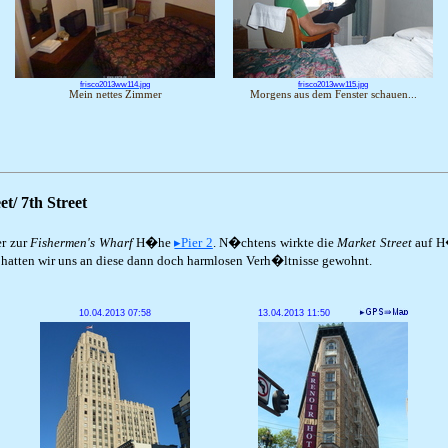
frisco2013ww114.jpg
frisco2013ww115.jpg
Mein nettes Zimmer
Morgens aus dem Fenster schauen...
t/ 7th Street
er zur
Fishermen's Wharf
H�he
▸Pier 2
. N�chtens wirkte die
Market Street
auf H
 hatten wir uns an diese dann doch harmlosen Verh�ltnisse gewohnt.
10.04.2013 07:58
13.04.2013 11:50