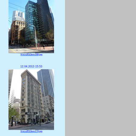
frisco2013ww168.jpg
12.04.2013 15:53
frisco2013ww174.jpg