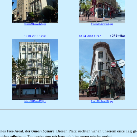
frisco2013ww125.jpg
frisco2013ww126.jpg
12.04.2013 17:33
13.04.2013 11:47
frisco2013ww133.jpg
frisco2013ww134.jpg
nes Frei-Areal, der
Union Square
. Diesen Platz suchten wir an unserem erste Tag gl
eiden n�chsten Tage schauten wir bzw. ich hier gerne wieder vorbei.