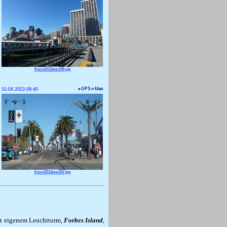
frisco2013ww196.jpg
10.04.2013 09:40
frisco2013ww202.jpg
mit eigenem Leuchtturm,
Forbes Island
,