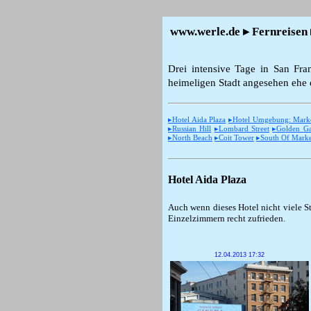
www.werle.de ▸ Fernreisen 
Drei intensive Tage in San Fra
heimeligen Stadt angesehen ehe
▸Hotel Aida Plaza
▸Hotel Umgebung: Market 
▸Russian Hill
▸Lombard Street
▸Golden Ga
▸North Beach
▸Coit Tower
▸South Of Marke
Hotel Aida Plaza
Auch wenn dieses Hotel nicht viele S
Einzelzimmern recht zufrieden.
12.04.2013 17:32