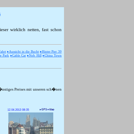
s
ser wirklich netten, fast schon
ahrt
▸Aussicht in die Bucht
▸Hinter Pier 39
e Park
▸Cable Car
▸Nob Hill
▸China Town
g�nstiges Preises mit unseren sch�nen
12.04.2013 08:35