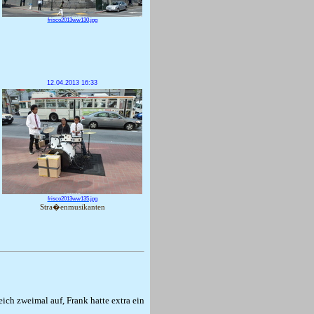
frisco2013ww130.jpg
12.04.2013 16:33
frisco2013ww135.jpg
Stra�enmusikanten
eich zweimal auf, Frank hatte extra ein