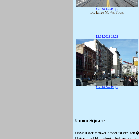
frisco2013ww121.jpg
Die lange
Market Street
12.04.2013 17:23
frisco2013ww132.jpg
Union Square
Unweit der
Market Street
ist ein sch�
Unterpfand hinterlegt. Und auch die b