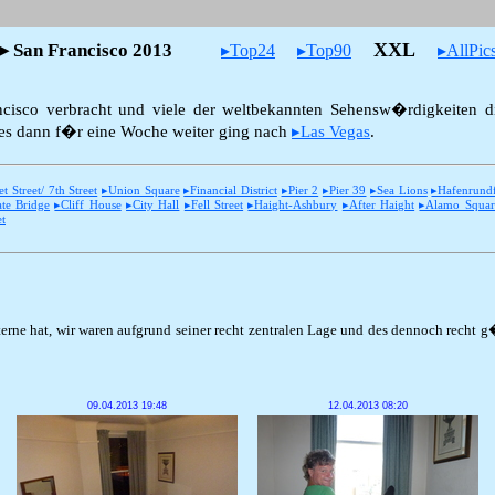
XXL
▸ San Francisco 2013
▸Top24
▸Top90
▸AllPic
ncisco verbracht und viele der weltbekannten Sehensw�rdigkeiten die
 es dann f�r eine Woche weiter ging nach
▸Las Vegas
.
Street/ 7th Street
▸Union Square
▸Financial District
▸Pier 2
▸Pier 39
▸Sea Lions
▸Hafenrundf
te Bridge
▸Cliff House
▸City Hall
▸Fell Street
▸Haight-Ashbury
▸After Haight
▸Alamo Squar
t
terne hat, wir waren aufgrund seiner recht zentralen Lage und des dennoch recht 
09.04.2013 19:48
12.04.2013 08:20