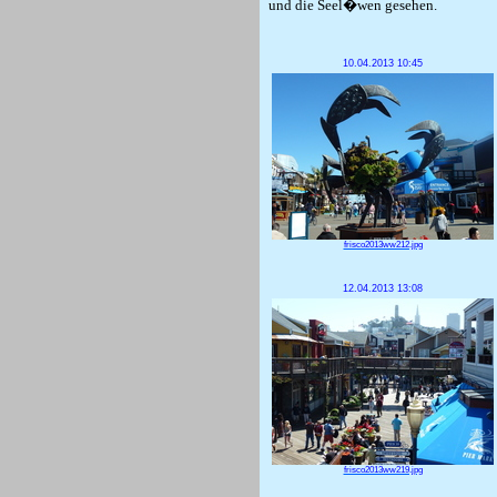
und die Seel�wen gesehen.
10.04.2013 10:45
frisco2013ww212.jpg
12.04.2013 13:08
frisco2013ww219.jpg