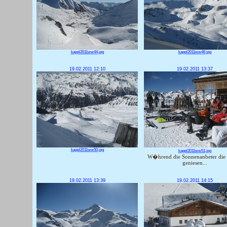
kappl2011ww44.jpg
kappl2011ww46.jpg
19.02.2011 12:10
19.02.2011 13:37
kappl2011ww50.jpg
kappl2011ww51.jpg
W�hrend die Sonnenanbeter die
geniesen...
19.02.2011 13:39
19.02.2011 14:15