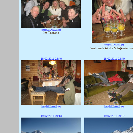
kappl2011ww30.jpg
Im Trofana
kappl2011ww33.jpg
Vorfreude ist die Sch�nste Fr
18.02.2011 22:40
18.02.2011 22:40
kappl2011ww38.jpg
kappl2011ww39.jpg
19.02.2011 09:13
19.02.2011 09:37