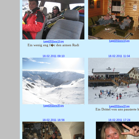
kappl2011ww14.jpg
kappl2011ww13.jpg
Ein wenig eng f�r den armen Rudi
18.02.2011 09:10
18.02.2011 11:04
kappl2011ww20.jpg
kappl2011ww22.jpg
Ein Drittel von uns pausierte h
18.02.2011 16:56
18.02.2011 17:24