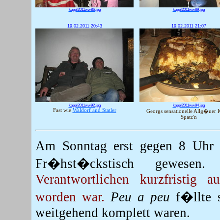
kappl2011ww86.jpg
kappl2011ww89.jpg
19.02.2011 20:43
19.02.2011 21:07
kappl2011ww92.jpg
kappl2011ww94.jpg
Fast wie
Waldorf and Statler
Georgs sensationelle Allg�uer
Spatz'n
Am Sonntag erst gegen 8 Uhr a
Fr�hst�ckstisch gewesen
Verantwortlichen kurzfristig 
worden war.
Peu a peu
f�llte 
weitgehend komplett waren.