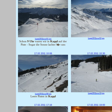
kappl2011ww02.jpg
kappl2011ww01.jpg
Schon
9 Uhr
waren wir in
Kappl
auf der
Piste - Sogar die Sonne lachte f�r uns
17.02.2011 10:06
17.02.2011 10:30
kappl2011ww10.jpg
kappl2011ww08.jpg
Leere Pisten in
Kappl
17.02.2011 17:16
17.02.2011 19:00