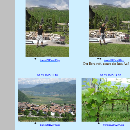
*
**
tramin2015ww32.jpg
tramin2015ww33.jpg
Der Berg ruft, genau der hier. Auf 
02.05.2015 11:18
02.05.2015 17:20
*
*
tramin2015ww43.jpg
tramin2015ww44.jpg