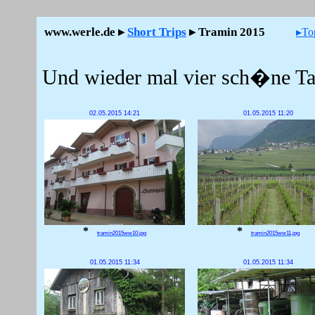
www.werle.de ▸
Short Trips
▸ Tramin 2015
▸To
Und wieder mal vier sch�ne Ta
02.05.2015 14:21
01.05.2015 11:20
*
*
tramin2015ww10.jpg
tramin2015ww11.jpg
01.05.2015 11:34
01.05.2015 11:34