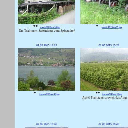
**
*
tramin2015ww14.jpg
tramin2015ww15.jpg
Die Traktoren-Sammlung vom
Spiegelhof
01.05.2015 13:13
01.05.2015 13:24
*
**
tramin2015ww18.jpg
tramin2015ww19.jpg
Apfel-Plantagen sooweit das Auge 
02.05.2015 10:46
02.05.2015 10:46