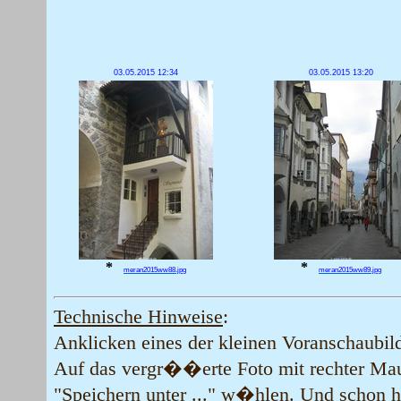
03.05.2015 12:34
03.05.2015 13:20
*
*
meran2015ww88.jpg
meran2015ww89.jpg
Technische Hinweise
:
Anklicken eines der kleinen Voranschaubil
Auf das vergr��erte Foto mit rechter Ma
"Speichern unter ..." w�hlen. Und schon hab