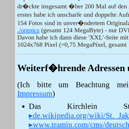
dr�ckte insgesamt �ber 200 Mal auf den A
erstes habe ich unscharfe und doppelte Au
154 Fotos sind in unver�ndertem Original
./orgpics
(gesamt 124 MegaByte) - nur DV
Davon habe ich dann diese 'XXL'-Seite mi
1024x768 Pixel (=0,75 MegaPixel, gesamt
Weiterf�hrende Adressen 
(Ich bitte um Beachtung mein
Impressum
)
Das Kirchlein S
▸de.wikipedia.org/wiki/St._Ja
▸www.tramin.com/cms/deutsch/g