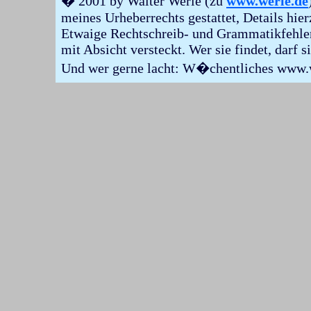
� 2001 by Walter Werle (zu
www.werle.de
meines Urheberrechts gestattet, Details hie
Etwaige Rechtschreib- und Grammatikfehler
mit Absicht versteckt. Wer sie findet, darf s
Und wer gerne lacht: W�chentliches www.