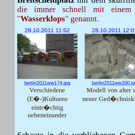
Breitscheidplatz
mit dem skurril
die immer schnell mit einem
"
Wasserklops
" genannt.
28.10.2011 11:52
28.10.2011 12:0
berlin2011ww174.jpg
berlin2011ww200.j
Verschiedene
Modell von alter 
(E�-)Kulturen
neuer Ged�chniski
eintr�chtig
nebeneinander