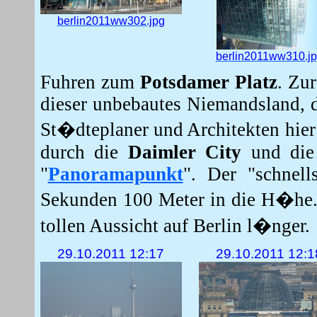
berlin2011ww302.jpg
berlin2011ww310.j
Fuhren zum
Potsdamer Platz
. Zu
dieser unbebautes Niemandsland, 
St�dteplaner und Architekten hie
durch die
Daimler City
und die 
"
Panoramapunkt
". Der "schnel
Sekunden 100 Meter in die H�he. 
tollen Aussicht auf Berlin l�nger.
29.10.2011 12:17
29.10.2011 12:1