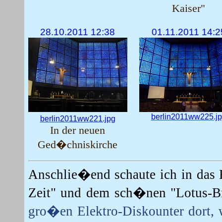
Kaiser"
28.10.2011 12:38
01.11.2011 14:2
berlin2011ww225.j
berlin2011ww221.jpg
In der neuen
Ged�chniskirche
Anschlie�end schaute ich in das 
Zeit" und dem sch�nen "Lotus-B
gro�en Elektro-Diskounter dort, 