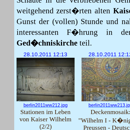
Schaute in die verbliebenen Ge
weitgehend zerst�rten alten
Kais
Gunst der (vollen) Stunde und na
interessanten F�hrung in 
Ged�chniskirche
teil.
28.10.2011 12:13
28.10.2011 12:1
berlin2011ww212.jpg
berlin2011ww213.j
Stationen im Leben
Deckenmosaik
von Kaiser Wilhelm
"Wilhelm I - K�ni
(2/2)
Preussen - Deutsc