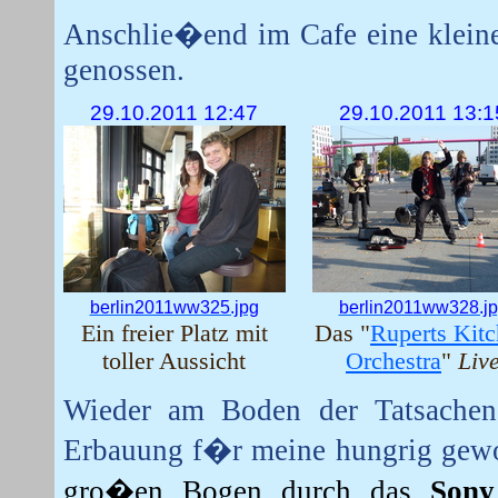
Anschlie�end im Cafe eine kleine
genossen.
29.10.2011 12:47
29.10.2011 13:1
berlin2011ww325.jpg
berlin2011ww328.j
Ein freier Platz mit
Das "
Ruperts Kit
toller Aussicht
Orchestra
"
Liv
Wieder am Boden der Tatsachen 
Erbauung f�r meine hungrig gewo
gro�en Bogen durch das
Sony