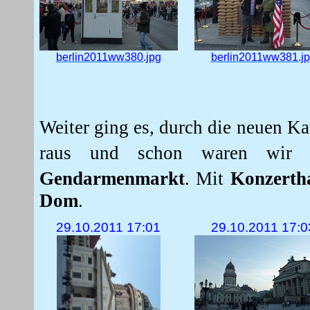
berlin2011ww380.jpg
berlin2011ww381.j
Weiter ging es, durch die neuen K
raus und schon waren wir a
Gendarmenmarkt
. Mit
Konzerth
Dom
.
29.10.2011 17:01
29.10.2011 17:0