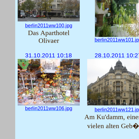
berlin2011ww100.jpg
Das Aparthotel
Olivaer
berlin2011ww101.j
31.10.2011 10:18
28.10.2011 10:2
berlin2011ww106.jpg
berlin2011ww121.j
Am Ku'damm, eines
vielen alten Geb