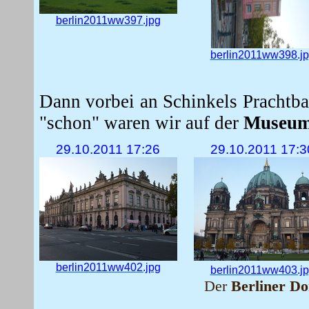
berlin2011ww397.jpg
berlin2011ww398.j
Dann vorbei an Schinkels Prachtba
"schon" waren wir auf der
Museum
29.10.2011 17:26
29.10.2011 17:3
berlin2011ww402.jpg
berlin2011ww403.j
Der
Berliner D