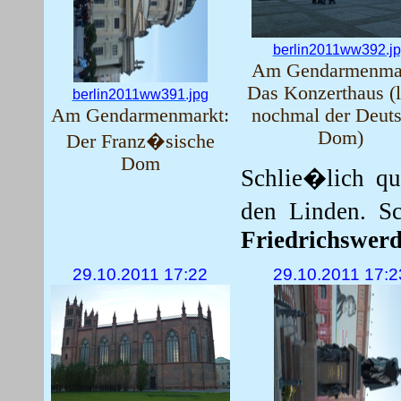
berlin2011ww392.j
Am Gendarmenmar
Das Konzerthaus (l
berlin2011ww391.jpg
Am Gendarmenmarkt:
nochmal der Deut
Dom)
Der Franz�sische
Dom
Schlie�lich qu
den Linden. S
Friedrichswerd
29.10.2011 17:22
29.10.2011 17:2