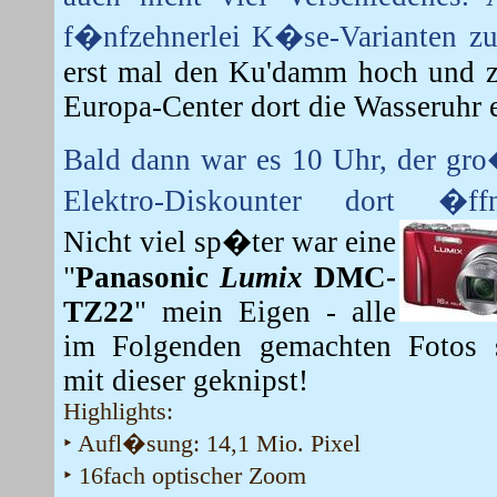
f�nfzehnerlei K�se-Varianten z
erst mal den Ku'damm hoch und
Europa-Center dort die Wasseruhr e
Bald dann war es 10 Uhr, der gr
Elektro-Diskounter dort �ffn
Nicht viel sp�ter war eine
"
Panasonic
Lumix
DMC-
TZ22
" mein Eigen - alle
im Folgenden gemachten Fotos 
mit dieser geknipst!
Highlights:
‣ Aufl�sung: 14,1 Mio. Pixel
‣ 16fach optischer Zoom