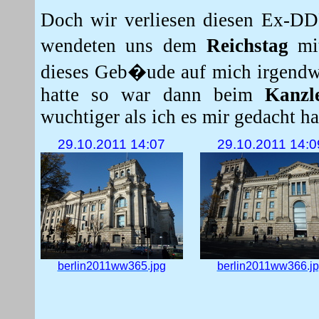
Doch wir verliesen diesen Ex-DDR
wendeten uns dem
Reichstag
mit
dieses Geb�ude auf mich irgendwie
hatte so war dann beim
Kanzl
wuchtiger als ich es mir gedacht ha
29.10.2011 14:07
29.10.2011 14:0
berlin2011ww365.jpg
berlin2011ww366.j