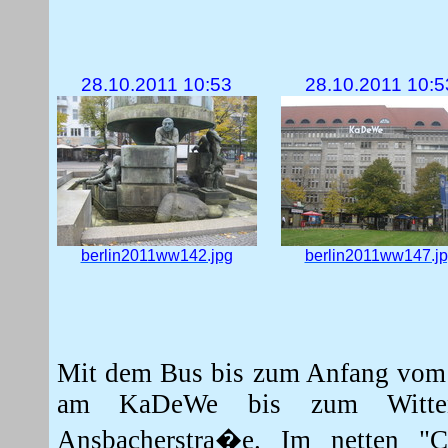
28.10.2011 10:53
28.10.2011 10:5
berlin2011ww142.jpg
berlin2011ww147.j
Mit dem Bus bis zum Anfang vom K
am KaDeWe bis zum Wittenb
Ansbacherstra�e. Im netten "