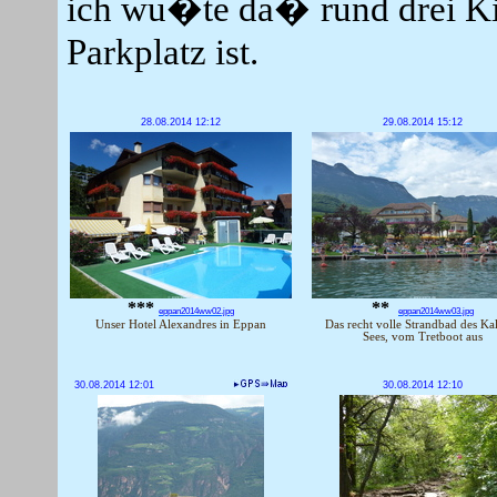
ich wu�te da� rund drei Kil
Parkplatz ist.
28.08.2014 12:12
29.08.2014 15:12
***
**
eppan2014ww02.jpg
eppan2014ww03.jpg
Unser Hotel Alexandres in Eppan
Das recht volle Strandbad des Kal
Sees, vom Tretboot aus
30.08.2014 12:01
30.08.2014 12:10