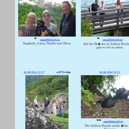
*
*
eppan2014ww14.jpg
eppan2014ww16.jpg
Sieglinde, Laura, Natalie und Oliver
Auf der Br�cke zu Schloss Hoch
gab es viel zu sehen
30.08.2014 12:17
30.08.2014 12:21
**
eppan2014ww25.jpg
Der Schloss-Drache wacht �ber