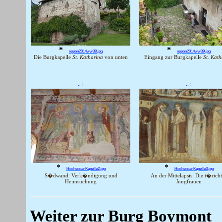
*
*
eppan2014ww38.jpg
eppan2014ww39.jpg
Die Burgkapelle
St. Katharina
von unten
Eingang zur Burgkapelle
St. Kath
.. :
.. :
*
*
HocheppanKapelle2.jpg
HocheppanKapelle3.jpg
S�dwand: Verk�ndigung und
An der Mittelapsis: Die t�rich
Heimsuchung
Jungfrauen
Weiter zur Burg Boymont