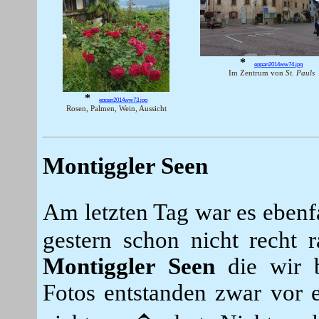
*
eppan2014ww74.jpg
Im Zentrum von
St. Pauls
*
eppan2014ww73.jpg
Rosen, Palmen, Wein, Aussicht
Montiggler Seen
Am letzten Tag war es ebenf
gestern schon nicht recht
Montiggler Seen
die wir b
Fotos entstanden zwar vor e