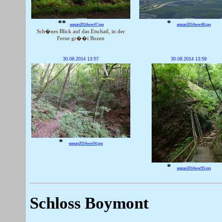
**
*
eppan2014ww47.jpg
eppan2014ww48.jpg
Sch�nes Blick auf das Etschatl, in der
Ferne gr��t Bozen
30.08.2014 13:57
30.08.2014 13:59
*
eppan2014ww54.jpg
*
eppan2014ww55.jpg
Schloss Boymont