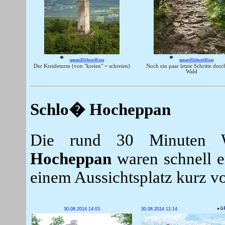
*
*
eppan2014ww06.jpg
eppan2014ww08.jpg
Der Kreideturm (von "kreien" = schreien)
Noch ein paar letzte Schritte durc
Wald
Schlo� Hocheppan
Die rund 30 Minuten
Hocheppan
waren schnell e
einem Aussichtsplatz kurz vo
30.08.2014 14:03
30.08.2014 12:14