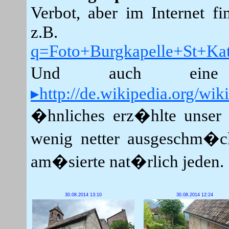
Verbot, aber im Internet fi
z.
q=Foto+Burgkapelle+St+Ka
Und auch eine s
▸http://de.wikipedia.org/wi
�hnliches erz�hlte unser 
wenig netter ausgeschm�c
am�sierte nat�rlich jeden.
30.08.2014 13:10
30.08.2014 12:24