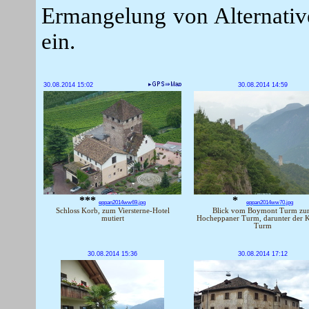
Ermangelung von Alternati
ein.
30.08.2014 15:02
30.08.2014 14:59
***
*
eppan2014ww69.jpg
eppan2014ww70.jpg
Schloss Korb, zum Viersterne-Hotel
Blick vom Boymont Turm z
mutiert
Hocheppaner Turm, darunter der K
Turm
30.08.2014 15:36
30.08.2014 17:12