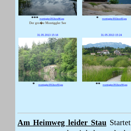
***
*
montiggler2013ww86.jpg
montiggler2013ww83.jpg
Der gro�e Montiggler See
31.05.2013 15:16
31.05.2013 15:24
*
**
montiggler2013ww93.jpg
montiggler2013ww94.jpg
Am Heimweg leider Stau
Starte