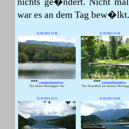
nichts ge�ndert. Nicht ma
war es an dem Tag bew�lkt
31.05.2013 13:38
31.05.2013 12:44
***
***
montiggler2013ww81.jpg
montiggler2013ww80.jpg
Der kleine Montiggler See
Das Strandbad am kleinen Montigg
31.05.2013 15:11
31.05.2013 15:08