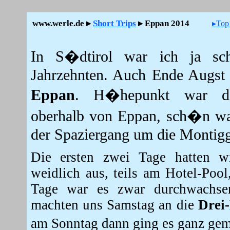
www.werle.de ▸
Short Trips
▸ Eppan 2014
▸Top
In S�dtirol war ich ja sch
Jahrzehnten. Auch Ende Augst 
Eppan
. H�hepunkt war di
oberhalb von Eppan, sch�n wa
der Spaziergang um die Montigg
Die ersten zwei Tage hatten wi
weidlich aus, teils am Hotel-Pool
Tage war es zwar durchwachse
machten uns Samstag an die
Drei
am Sonntag dann ging es ganz ge