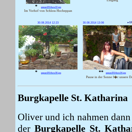
Eingang
*
eppan2014ww22.jpg
Im Vorhof von Schloss Hocheppan
30.08.2014 12:23
30.08.2014 13:06
*
**
eppan2014ww30.jpg
eppan2014ww34.jpg
Pause in der Sonne f�r unsere 
Burgkapelle St. Katharina
Oliver und ich nahmen dann
der
Burgkapelle St. Katha