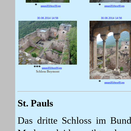
*
*
eppan2014ww59.jpg
eppan2014ww60.jpg
30.08.2014 14:58
30.08.2014 14:56
***
eppan2014ww64.jpg
Schloss Boymont
*
eppan2014ww65.jpg
St. Pauls
Das dritte Schloss im Bund