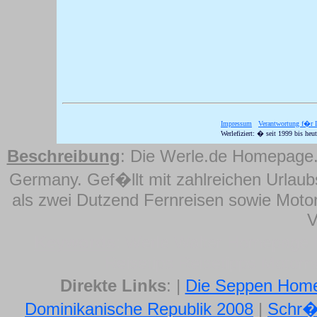
Impress
Werlefizi
Beschreibung
: Die Werle.de Homepage
Germany. Gef�llt mit zahlreichen Urlaub
als zwei Dutzend Fernreisen sowie Motor
V
Keywords
: Werle Walter Homepage
Reisetips Reisetipps Motorr
Direkte Links
: |
Die Seppen Hom
Dominikanische Republik 2008
|
Schr�